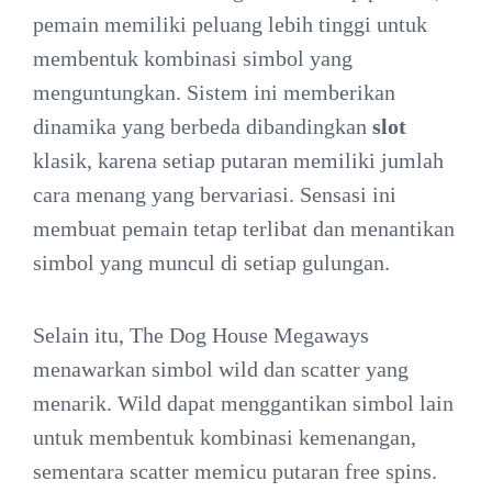
pemain memiliki peluang lebih tinggi untuk
membentuk kombinasi simbol yang
menguntungkan. Sistem ini memberikan
dinamika yang berbeda dibandingkan
slot
klasik, karena setiap putaran memiliki jumlah
cara menang yang bervariasi. Sensasi ini
membuat pemain tetap terlibat dan menantikan
simbol yang muncul di setiap gulungan.
Selain itu, The Dog House Megaways
menawarkan simbol wild dan scatter yang
menarik. Wild dapat menggantikan simbol lain
untuk membentuk kombinasi kemenangan,
sementara scatter memicu putaran free spins.