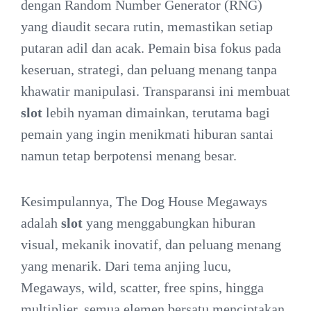
dengan Random Number Generator (RNG)
yang diaudit secara rutin, memastikan setiap
putaran adil dan acak. Pemain bisa fokus pada
keseruan, strategi, dan peluang menang tanpa
khawatir manipulasi. Transparansi ini membuat
slot
lebih nyaman dimainkan, terutama bagi
pemain yang ingin menikmati hiburan santai
namun tetap berpotensi menang besar.
Kesimpulannya, The Dog House Megaways
adalah
slot
yang menggabungkan hiburan
visual, mekanik inovatif, dan peluang menang
yang menarik. Dari tema anjing lucu,
Megaways, wild, scatter, free spins, hingga
multiplier, semua elemen bersatu menciptakan