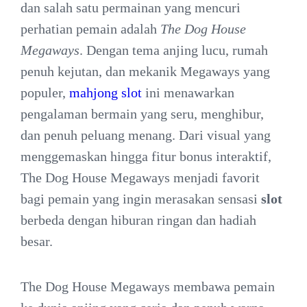
dan salah satu permainan yang mencuri
perhatian pemain adalah
The Dog House
Megaways
. Dengan tema anjing lucu, rumah
penuh kejutan, dan mekanik Megaways yang
populer,
mahjong slot
ini menawarkan
pengalaman bermain yang seru, menghibur,
dan penuh peluang menang. Dari visual yang
menggemaskan hingga fitur bonus interaktif,
The Dog House Megaways menjadi favorit
bagi pemain yang ingin merasakan sensasi
slot
berbeda dengan hiburan ringan dan hadiah
besar.
The Dog House Megaways membawa pemain