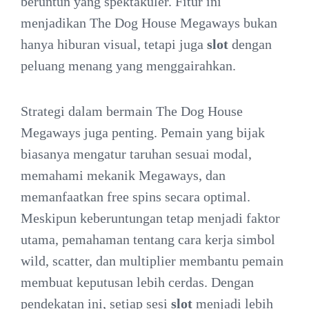
beruntun yang spektakuler. Fitur ini
menjadikan The Dog House Megaways bukan
hanya hiburan visual, tetapi juga
slot
dengan
peluang menang yang menggairahkan.
Strategi dalam bermain The Dog House
Megaways juga penting. Pemain yang bijak
biasanya mengatur taruhan sesuai modal,
memahami mekanik Megaways, dan
memanfaatkan free spins secara optimal.
Meskipun keberuntungan tetap menjadi faktor
utama, pemahaman tentang cara kerja simbol
wild, scatter, dan multiplier membantu pemain
membuat keputusan lebih cerdas. Dengan
pendekatan ini, setiap sesi
slot
menjadi lebih