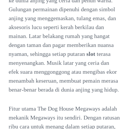
ke dunia anjing yang ceria dan penuh warna.
Gulungan permainan dipenuhi dengan simbol
anjing yang menggemaskan, tulang emas, dan
aksesoris lucu seperti kerah berkilau dan
mainan. Latar belakang rumah yang hangat
dengan taman dan pagar memberikan nuansa
nyaman, sehingga setiap putaran
slot
terasa
menyenangkan. Musik latar yang ceria dan
efek suara menggonggong atau mengibas ekor
menambah keseruan, membuat pemain merasa
benar-benar berada di dunia anjing yang hidup.
Fitur utama The Dog House Megaways adalah
mekanik Megaways itu sendiri. Dengan ratusan
ribu cara untuk menang dalam setiap putaran,