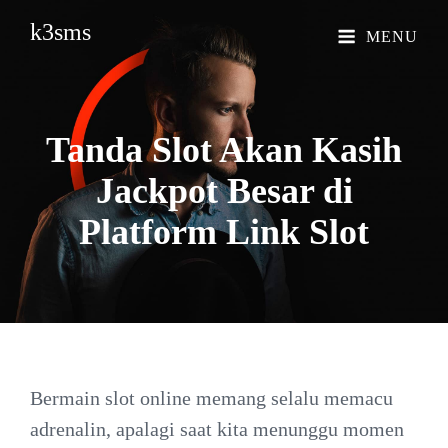
k3sms
MENU
Tanda Slot Akan Kasih
Jackpot Besar di
Platform Link
Slot
Bermain slot online memang selalu memacu
adrenalin, apalagi saat kita menunggu momen