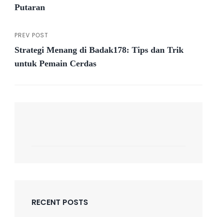
navigation
Putaran
PREV POST
Previous
Strategi Menang di Badak178: Tips dan Trik
Post
untuk Pemain Cerdas
RECENT POSTS