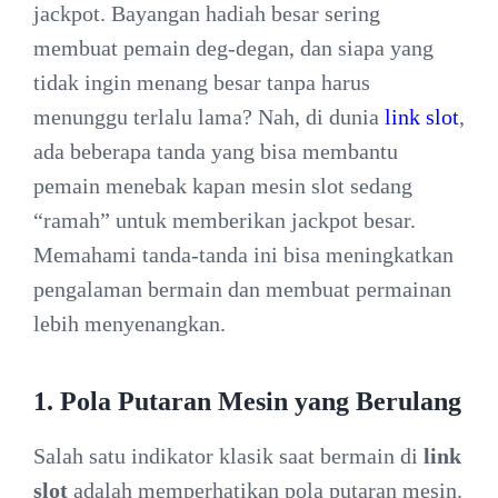
jackpot. Bayangan hadiah besar sering
membuat pemain deg-degan, dan siapa yang
tidak ingin menang besar tanpa harus
menunggu terlalu lama? Nah, di dunia
link slot
,
ada beberapa tanda yang bisa membantu
pemain menebak kapan mesin slot sedang
“ramah” untuk memberikan jackpot besar.
Memahami tanda-tanda ini bisa meningkatkan
pengalaman bermain dan membuat permainan
lebih menyenangkan.
1. Pola Putaran Mesin yang Berulang
Salah satu indikator klasik saat bermain di
link
slot
adalah memperhatikan pola putaran mesin.