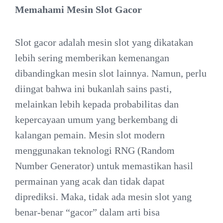
Memahami Mesin Slot Gacor
Slot gacor adalah mesin slot yang dikatakan
lebih sering memberikan kemenangan
dibandingkan mesin slot lainnya. Namun, perlu
diingat bahwa ini bukanlah sains pasti,
melainkan lebih kepada probabilitas dan
kepercayaan umum yang berkembang di
kalangan pemain. Mesin slot modern
menggunakan teknologi RNG (Random
Number Generator) untuk memastikan hasil
permainan yang acak dan tidak dapat
diprediksi. Maka, tidak ada mesin slot yang
benar-benar “gacor” dalam arti bisa