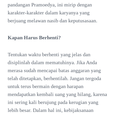
pandangan Pramoedya, ini mirip dengan
karakter-karakter dalam karyanya yang
berjuang melawan nasib dan keputusasaan.
Kapan Harus Berhenti?
Tentukan waktu berhenti yang jelas dan
disiplinlah dalam mematuhinya. Jika Anda
merasa sudah mencapai batas anggaran yang
telah ditetapkan, berhentilah. Jangan tergoda
untuk terus bermain dengan harapan
mendapatkan kembali uang yang hilang, karena
ini sering kali berujung pada kerugian yang
lebih besar. Dalam hal ini, kebijaksanaan