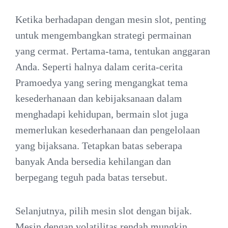
Ketika berhadapan dengan mesin slot, penting
untuk mengembangkan strategi permainan
yang cermat. Pertama-tama, tentukan anggaran
Anda. Seperti halnya dalam cerita-cerita
Pramoedya yang sering mengangkat tema
kesederhanaan dan kebijaksanaan dalam
menghadapi kehidupan, bermain slot juga
memerlukan kesederhanaan dan pengelolaan
yang bijaksana. Tetapkan batas seberapa
banyak Anda bersedia kehilangan dan
berpegang teguh pada batas tersebut.
Selanjutnya, pilih mesin slot dengan bijak.
Mesin dengan volatilitas rendah mungkin