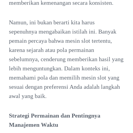
memberikan kemenangan secara konsisten.
Namun, ini bukan berarti kita harus
sepenuhnya mengabaikan istilah ini. Banyak
pemain percaya bahwa mesin slot tertentu,
karena sejarah atau pola permainan
sebelumnya, cenderung memberikan hasil yang
lebih menguntungkan. Dalam konteks ini,
memahami pola dan memilih mesin slot yang
sesuai dengan preferensi Anda adalah langkah
awal yang baik.
Strategi Permainan dan Pentingnya
Manajemen Waktu