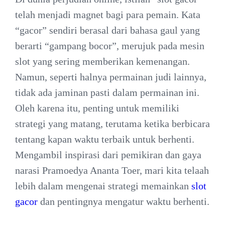
telah menjadi magnet bagi para pemain. Kata
“gacor” sendiri berasal dari bahasa gaul yang
berarti “gampang bocor”, merujuk pada mesin
slot yang sering memberikan kemenangan.
Namun, seperti halnya permainan judi lainnya,
tidak ada jaminan pasti dalam permainan ini.
Oleh karena itu, penting untuk memiliki
strategi yang matang, terutama ketika berbicara
tentang kapan waktu terbaik untuk berhenti.
Mengambil inspirasi dari pemikiran dan gaya
narasi Pramoedya Ananta Toer, mari kita telaah
lebih dalam mengenai strategi memainkan
slot
gacor
dan pentingnya mengatur waktu berhenti.