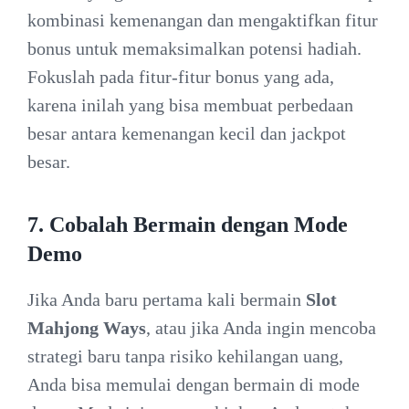
kombinasi kemenangan dan mengaktifkan fitur
bonus untuk memaksimalkan potensi hadiah.
Fokuslah pada fitur-fitur bonus yang ada,
karena inilah yang bisa membuat perbedaan
besar antara kemenangan kecil dan jackpot
besar.
7. Cobalah Bermain dengan Mode
Demo
Jika Anda baru pertama kali bermain
Slot
Mahjong Ways
, atau jika Anda ingin mencoba
strategi baru tanpa risiko kehilangan uang,
Anda bisa memulai dengan bermain di mode