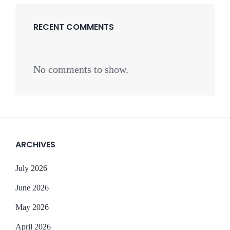
RECENT COMMENTS
No comments to show.
ARCHIVES
July 2026
June 2026
May 2026
April 2026