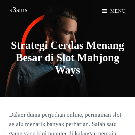
k3sms
MENU
Strategi Cerdas Menang
Besar di Slot Mahjong
Ways
Dalam dunia perjudian online, permainan slot
selalu menarik banyak perhatian. Salah satu
game yang kini populer di kalangan pemain