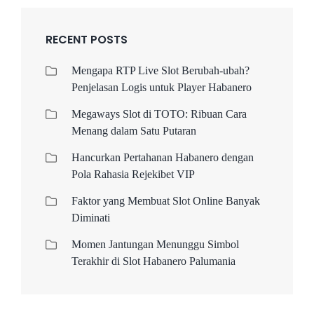
RECENT POSTS
Mengapa RTP Live Slot Berubah-ubah?
Penjelasan Logis untuk Player Habanero
Megaways Slot di TOTO: Ribuan Cara
Menang dalam Satu Putaran
Hancurkan Pertahanan Habanero dengan
Pola Rahasia Rejekibet VIP
Faktor yang Membuat Slot Online Banyak
Diminati
Momen Jantungan Menunggu Simbol
Terakhir di Slot Habanero Palumania