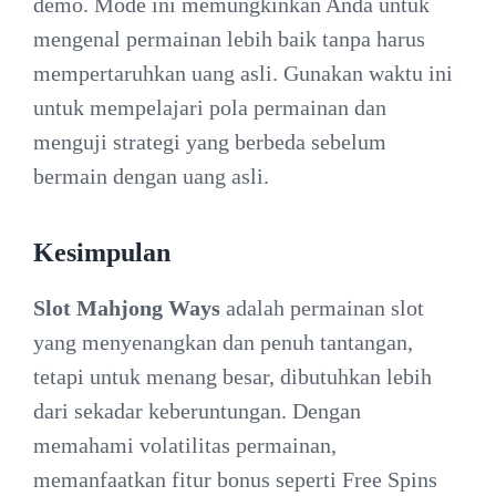
demo. Mode ini memungkinkan Anda untuk
mengenal permainan lebih baik tanpa harus
mempertaruhkan uang asli. Gunakan waktu ini
untuk mempelajari pola permainan dan
menguji strategi yang berbeda sebelum
bermain dengan uang asli.
Kesimpulan
Slot Mahjong Ways
adalah permainan slot
yang menyenangkan dan penuh tantangan,
tetapi untuk menang besar, dibutuhkan lebih
dari sekadar keberuntungan. Dengan
memahami volatilitas permainan,
memanfaatkan fitur bonus seperti Free Spins