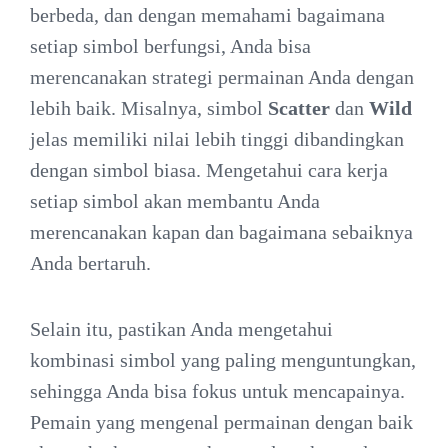
berbeda, dan dengan memahami bagaimana
setiap simbol berfungsi, Anda bisa
merencanakan strategi permainan Anda dengan
lebih baik. Misalnya, simbol
Scatter
dan
Wild
jelas memiliki nilai lebih tinggi dibandingkan
dengan simbol biasa. Mengetahui cara kerja
setiap simbol akan membantu Anda
merencanakan kapan dan bagaimana sebaiknya
Anda bertaruh.
Selain itu, pastikan Anda mengetahui
kombinasi simbol yang paling menguntungkan,
sehingga Anda bisa fokus untuk mencapainya.
Pemain yang mengenal permainan dengan baik