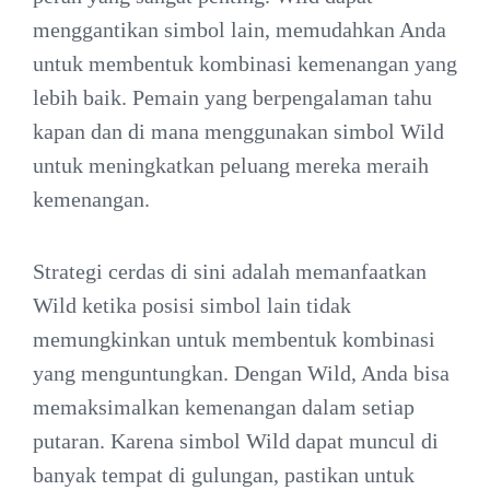
menggantikan simbol lain, memudahkan Anda
untuk membentuk kombinasi kemenangan yang
lebih baik. Pemain yang berpengalaman tahu
kapan dan di mana menggunakan simbol Wild
untuk meningkatkan peluang mereka meraih
kemenangan.
Strategi cerdas di sini adalah memanfaatkan
Wild ketika posisi simbol lain tidak
memungkinkan untuk membentuk kombinasi
yang menguntungkan. Dengan Wild, Anda bisa
memaksimalkan kemenangan dalam setiap
putaran. Karena simbol Wild dapat muncul di
banyak tempat di gulungan, pastikan untuk