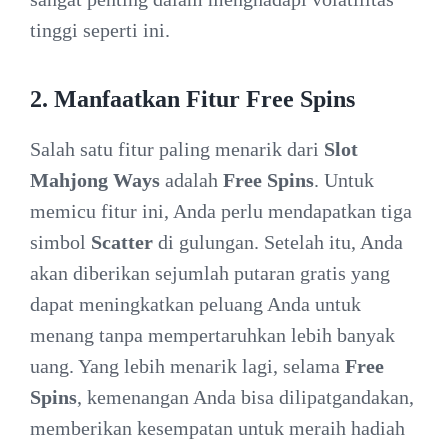
tinggi seperti ini.
2. Manfaatkan Fitur Free Spins
Salah satu fitur paling menarik dari
Slot
Mahjong Ways
adalah
Free Spins
. Untuk
memicu fitur ini, Anda perlu mendapatkan tiga
simbol
Scatter
di gulungan. Setelah itu, Anda
akan diberikan sejumlah putaran gratis yang
dapat meningkatkan peluang Anda untuk
menang tanpa mempertaruhkan lebih banyak
uang. Yang lebih menarik lagi, selama
Free
Spins
, kemenangan Anda bisa dilipatgandakan,
memberikan kesempatan untuk meraih hadiah