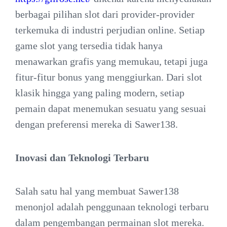
berbagai pilihan slot dari provider-provider
terkemuka di industri perjudian online. Setiap
game slot yang tersedia tidak hanya
menawarkan grafis yang memukau, tetapi juga
fitur-fitur bonus yang menggiurkan. Dari slot
klasik hingga yang paling modern, setiap
pemain dapat menemukan sesuatu yang sesuai
dengan preferensi mereka di Sawer138.
Inovasi dan Teknologi Terbaru
Salah satu hal yang membuat Sawer138
menonjol adalah penggunaan teknologi terbaru
dalam pengembangan permainan slot mereka.