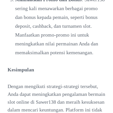
sering kali menawarkan berbagai promo
dan bonus kepada pemain, seperti bonus
deposit, cashback, dan turnamen slot.
Manfaatkan promo-promo ini untuk
meningkatkan nilai permainan Anda dan
memaksimalkan potensi kemenangan.
Kesimpulan
Dengan mengikuti strategi-strategi tersebut,
Anda dapat meningkatkan pengalaman bermain
slot online di Sawer138 dan meraih kesuksesan
dalam mencari keuntungan. Platform ini tidak