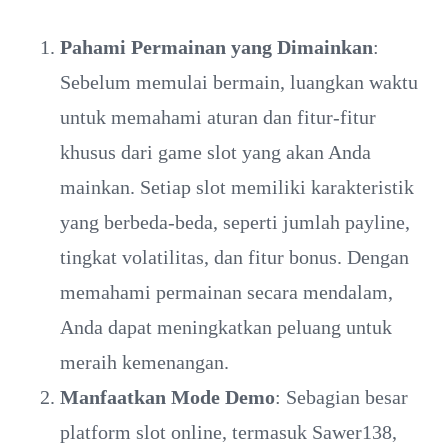
Pahami Permainan yang Dimainkan
:
Sebelum memulai bermain, luangkan waktu
untuk memahami aturan dan fitur-fitur
khusus dari game slot yang akan Anda
mainkan. Setiap slot memiliki karakteristik
yang berbeda-beda, seperti jumlah payline,
tingkat volatilitas, dan fitur bonus. Dengan
memahami permainan secara mendalam,
Anda dapat meningkatkan peluang untuk
meraih kemenangan.
Manfaatkan Mode Demo
: Sebagian besar
platform slot online, termasuk Sawer138,