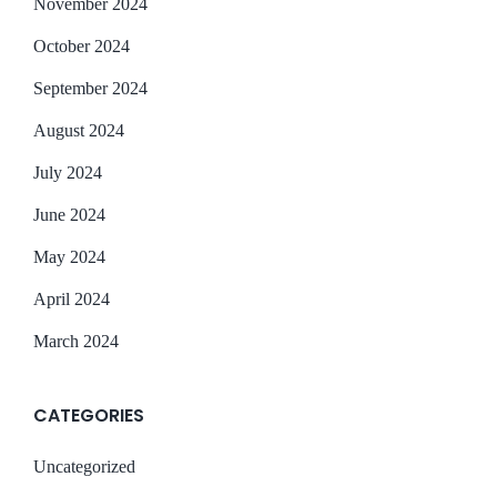
November 2024
October 2024
September 2024
August 2024
July 2024
June 2024
May 2024
April 2024
March 2024
CATEGORIES
Uncategorized