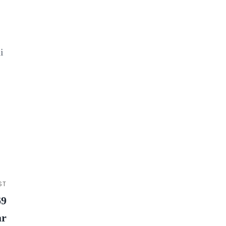
i
ST
69
ar