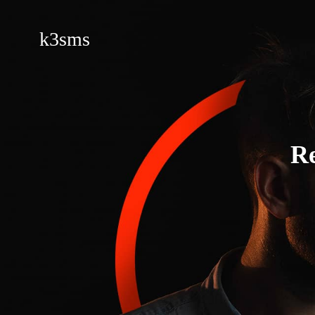
k3sms
Re