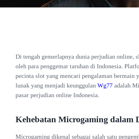
Di tengah gemerlapnya dunia perjudian online, s
oleh para penggemar taruhan di Indonesia. Platf
pecinta slot yang mencari pengalaman bermain y
lunak yang menjadi keunggulan
Wg77
adalah Mi
pasar perjudian online Indonesia.
Kehebatan Microgaming dalam D
Microgaming dikenal sebagai salah satu pengemb