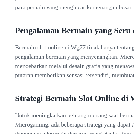
para pemain yang mengincar kemenangan besar.
Pengalaman Bermain yang Seru
Bermain slot online di Wg77 tidak hanya tentan
pengalaman bermain yang menyenangkan. Micro
mendebarkan melalui desain grafis yang menawa
putaran memberikan sensasi tersendiri, membuat 
Strategi Bermain Slot Online d
Untuk meningkatkan peluang menang saat bermai
Microgaming, ada beberapa strategi yang dapat 
dengan gaya bermain dan preferensi Anda. Ban