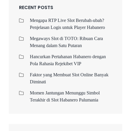
RECENT POSTS
Mengapa RTP Live Slot Berubah-ubah?
Penjelasan Logis untuk Player Habanero
Megaways Slot di TOTO: Ribuan Cara
Menang dalam Satu Putaran
Hancurkan Pertahanan Habanero dengan
Pola Rahasia Rejekibet VIP
Faktor yang Membuat Slot Online Banyak
Diminati
Momen Jantungan Menunggu Simbol
Terakhir di Slot Habanero Palumania