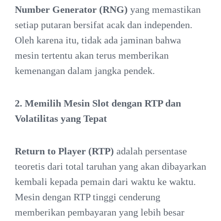
Number Generator (RNG)
yang memastikan
setiap putaran bersifat acak dan independen.
Oleh karena itu, tidak ada jaminan bahwa
mesin tertentu akan terus memberikan
kemenangan dalam jangka pendek.
2. Memilih Mesin Slot dengan RTP dan
Volatilitas yang Tepat
Return to Player (RTP)
adalah persentase
teoretis dari total taruhan yang akan dibayarkan
kembali kepada pemain dari waktu ke waktu.
Mesin dengan RTP tinggi cenderung
memberikan pembayaran yang lebih besar