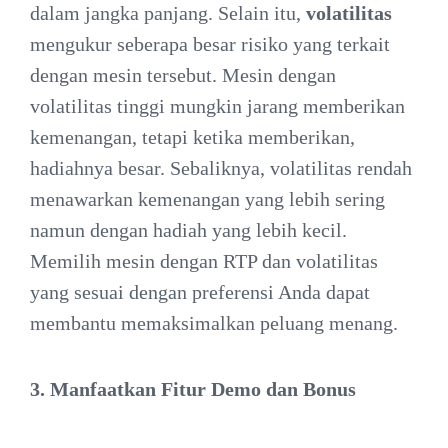
dalam jangka panjang. Selain itu,
volatilitas
mengukur seberapa besar risiko yang terkait
dengan mesin tersebut. Mesin dengan
volatilitas tinggi mungkin jarang memberikan
kemenangan, tetapi ketika memberikan,
hadiahnya besar. Sebaliknya, volatilitas rendah
menawarkan kemenangan yang lebih sering
namun dengan hadiah yang lebih kecil.
Memilih mesin dengan RTP dan volatilitas
yang sesuai dengan preferensi Anda dapat
membantu memaksimalkan peluang menang.
3. Manfaatkan Fitur Demo dan Bonus