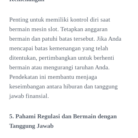
Penting untuk memiliki kontrol diri saat
bermain mesin slot. Tetapkan anggaran
bermain dan patuhi batas tersebut. Jika Anda
mencapai batas kemenangan yang telah
ditentukan, pertimbangkan untuk berhenti
bermain atau mengurangi taruhan Anda.
Pendekatan ini membantu menjaga
keseimbangan antara hiburan dan tanggung
jawab finansial.
5. Pahami Regulasi dan Bermain dengan
Tanggung Jawab