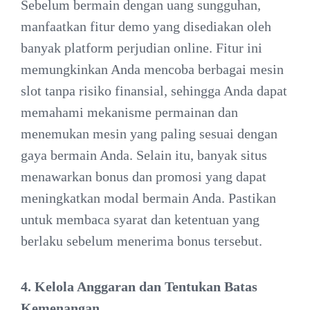
Sebelum bermain dengan uang sungguhan,
manfaatkan fitur demo yang disediakan oleh
banyak platform perjudian online. Fitur ini
memungkinkan Anda mencoba berbagai mesin
slot tanpa risiko finansial, sehingga Anda dapat
memahami mekanisme permainan dan
menemukan mesin yang paling sesuai dengan
gaya bermain Anda. Selain itu, banyak situs
menawarkan bonus dan promosi yang dapat
meningkatkan modal bermain Anda. Pastikan
untuk membaca syarat dan ketentuan yang
berlaku sebelum menerima bonus tersebut.
4. Kelola Anggaran dan Tentukan Batas
Kemenangan