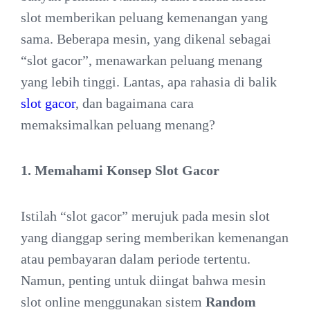
slot memberikan peluang kemenangan yang
sama. Beberapa mesin, yang dikenal sebagai
“slot gacor”, menawarkan peluang menang
yang lebih tinggi. Lantas, apa rahasia di balik
slot gacor
, dan bagaimana cara
memaksimalkan peluang menang?
1. Memahami Konsep Slot Gacor
Istilah “slot gacor” merujuk pada mesin slot
yang dianggap sering memberikan kemenangan
atau pembayaran dalam periode tertentu.
Namun, penting untuk diingat bahwa mesin
slot online menggunakan sistem
Random