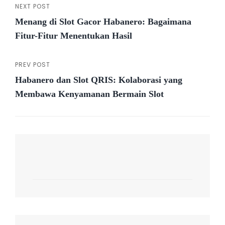
NEXT POST
Post
Next
Menang di Slot Gacor Habanero: Bagaimana
Post
navigation
Fitur-Fitur Menentukan Hasil
PREV POST
Previous
Habanero dan Slot QRIS: Kolaborasi yang
Post
Membawa Kenyamanan Bermain Slot