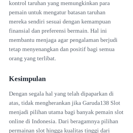
kontrol taruhan yang memungkinkan para
pemain untuk mengatur batasan taruhan
mereka sendiri sesuai dengan kemampuan
finansial dan preferensi bermain. Hal ini
membantu menjaga agar pengalaman berjudi
tetap menyenangkan dan positif bagi semua
orang yang terlibat.
Kesimpulan
Dengan segala hal yang telah dipaparkan di
atas, tidak mengherankan jika Garuda138 Slot
menjadi pilihan utama bagi banyak pemain slot
online di Indonesia. Dari beragamnya pilihan
permainan slot hingga kualitas tinggi dari