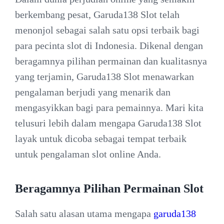
berkembang pesat, Garuda138 Slot telah
menonjol sebagai salah satu opsi terbaik bagi
para pecinta slot di Indonesia. Dikenal dengan
beragamnya pilihan permainan dan kualitasnya
yang terjamin, Garuda138 Slot menawarkan
pengalaman berjudi yang menarik dan
mengasyikkan bagi para pemainnya. Mari kita
telusuri lebih dalam mengapa Garuda138 Slot
layak untuk dicoba sebagai tempat terbaik
untuk pengalaman slot online Anda.
Beragamnya Pilihan Permainan Slot
Salah satu alasan utama mengapa
garuda138