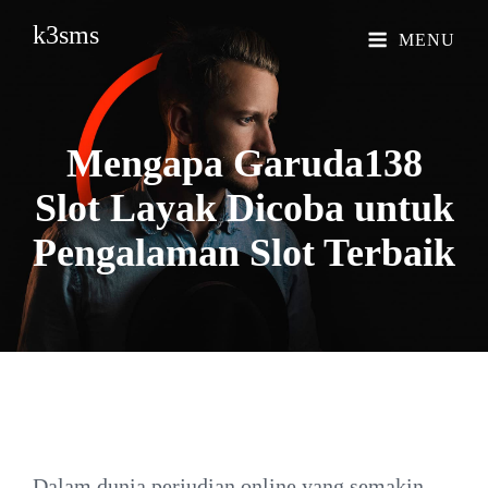
k3sms
MENU
Mengapa Garuda138
Slot Layak Dicoba untuk
Pengalaman Slot
Terbaik
Dalam dunia perjudian online yang semakin