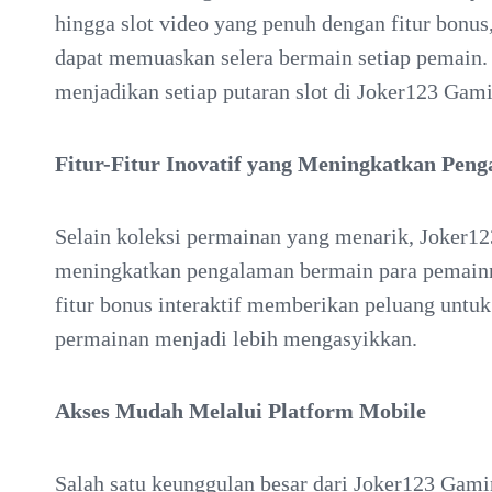
hingga slot video yang penuh dengan fitur bonus
dapat memuaskan selera bermain setiap pemain.
menjadikan setiap putaran slot di Joker123 Ga
Fitur-Fitur Inovatif yang Meningkatkan Pen
Selain koleksi permainan yang menarik, Joker12
meningkatkan pengalaman bermain para pemainnya.
fitur bonus interaktif memberikan peluang unt
permainan menjadi lebih mengasyikkan.
Akses Mudah Melalui Platform Mobile
Salah satu keunggulan besar dari Joker123 Gamin