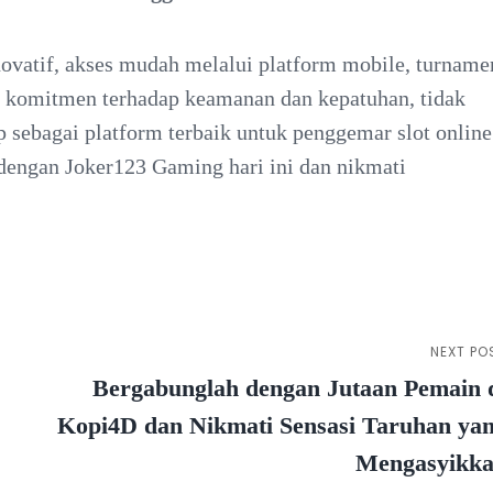
 inovatif, akses mudah melalui platform mobile, turname
ta komitmen terhadap keamanan dan kepatuhan, tidak
ebagai platform terbaik untuk penggemar slot online
 dengan Joker123 Gaming hari ini dan nikmati
NEXT PO
Next
Bergabunglah dengan Jutaan Pemain 
Post
Kopi4D dan Nikmati Sensasi Taruhan ya
Mengasyikk