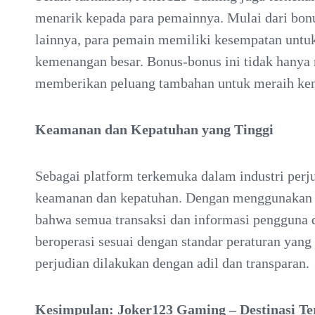
menarik kepada para pemainnya. Mulai dari bonu
lainnya, para pemain memiliki kesempatan untu
kemenangan besar. Bonus-bonus ini tidak hanya
memberikan peluang tambahan untuk meraih ke
Keamanan dan Kepatuhan yang Tinggi
Sebagai platform terkemuka dalam industri per
keamanan dan kepatuhan. Dengan menggunakan te
bahwa semua transaksi dan informasi pengguna 
beroperasi sesuai dengan standar peraturan yan
perjudian dilakukan dengan adil dan transparan.
Kesimpulan: Joker123 Gaming – Destinasi Ter