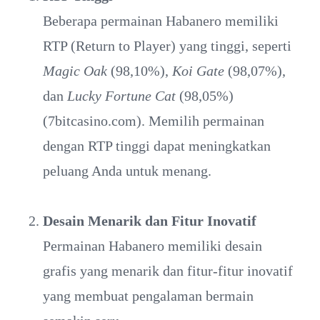
Beberapa permainan Habanero memiliki
RTP (Return to Player) yang tinggi, seperti
Magic Oak
(98,10%),
Koi Gate
(98,07%),
dan
Lucky Fortune Cat
(98,05%)
(7bitcasino.com). Memilih permainan
dengan RTP tinggi dapat meningkatkan
peluang Anda untuk menang.
Desain Menarik dan Fitur Inovatif
Permainan Habanero memiliki desain
grafis yang menarik dan fitur-fitur inovatif
yang membuat pengalaman bermain