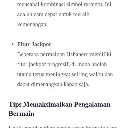
mencapai kombinasi simbol tertentu.
Ini
adalah cara cepat untuk meraih
kemenangan.
Fitur Jackpot
Beberapa permainan Habanero memiliki
fitur jackpot progresif, di mana hadiah
utama terus meningkat seiring waktu dan
dapat dimenangkan kapan saja.
Tips Memaksimalkan Pengalaman
Bermain
Untuk mendapatkan pengalaman bermain yang