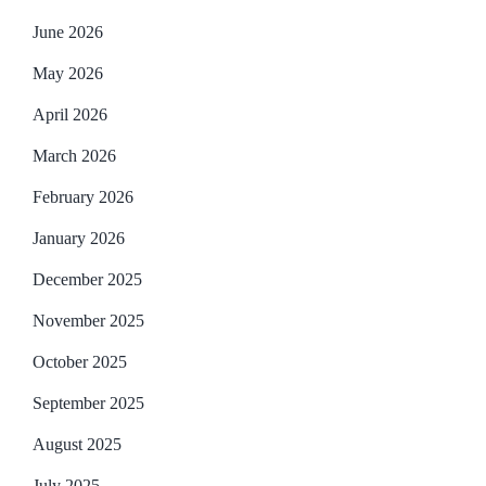
June 2026
May 2026
April 2026
March 2026
February 2026
January 2026
December 2025
November 2025
October 2025
September 2025
August 2025
July 2025