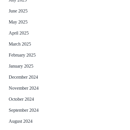
June 2025
May 2025
April 2025
March 2025
February 2025
January 2025
December 2024
November 2024
October 2024
September 2024
August 2024