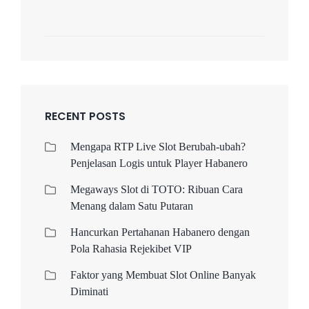
RECENT POSTS
Mengapa RTP Live Slot Berubah-ubah?
Penjelasan Logis untuk Player Habanero
Megaways Slot di TOTO: Ribuan Cara
Menang dalam Satu Putaran
Hancurkan Pertahanan Habanero dengan
Pola Rahasia Rejekibet VIP
Faktor yang Membuat Slot Online Banyak
Diminati