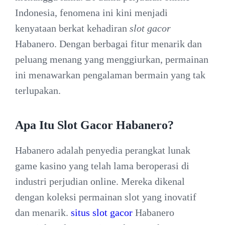
Indonesia, fenomena ini kini menjadi
kenyataan berkat kehadiran
slot gacor
Habanero.
Dengan berbagai fitur menarik dan
peluang menang yang menggiurkan, permainan
ini menawarkan pengalaman bermain yang tak
terlupakan.
Apa Itu Slot Gacor Habanero?
Habanero adalah penyedia perangkat lunak
game kasino yang telah lama beroperasi di
industri perjudian online.
Mereka dikenal
dengan koleksi permainan slot yang inovatif
dan menarik.
situs slot gacor
Habanero