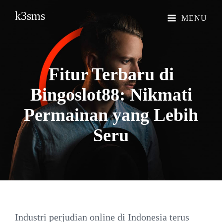
k3sms
MENU
Fitur Terbaru di
Bingoslot88: Nikmati
Permainan yang Lebih
Seru
Industri perjudian online di Indonesia terus