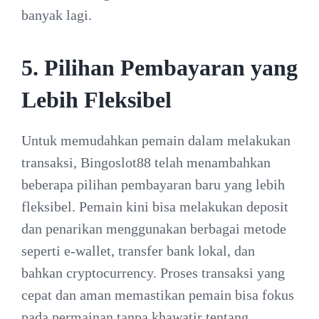
banyak lagi.
5. Pilihan Pembayaran yang
Lebih Fleksibel
Untuk memudahkan pemain dalam melakukan
transaksi, Bingoslot88 telah menambahkan
beberapa pilihan pembayaran baru yang lebih
fleksibel. Pemain kini bisa melakukan deposit
dan penarikan menggunakan berbagai metode
seperti e-wallet, transfer bank lokal, dan
bahkan cryptocurrency. Proses transaksi yang
cepat dan aman memastikan pemain bisa fokus
pada permainan tanpa khawatir tentang