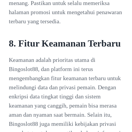
menang. Pastikan untuk selalu memeriksa
halaman promosi untuk mengetahui penawaran
terbaru yang tersedia.
8. Fitur Keamanan Terbaru
Keamanan adalah prioritas utama di
Bingoslot88, dan platform ini terus
mengembangkan fitur keamanan terbaru untuk
melindungi data dan privasi pemain. Dengan
enkripsi data tingkat tinggi dan sistem
keamanan yang canggih, pemain bisa merasa
aman dan nyaman saat bermain. Selain itu,
Bingoslot88 juga memiliki kebijakan privasi