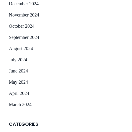
December 2024
November 2024
October 2024
September 2024
August 2024
July 2024
June 2024
May 2024
April 2024
March 2024
CATEGORIES