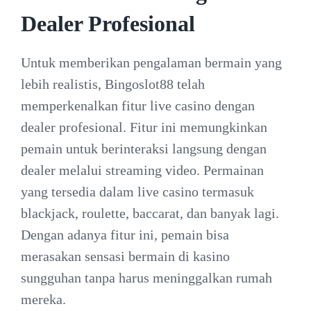
Dealer Profesional
Untuk memberikan pengalaman bermain yang
lebih realistis, Bingoslot88 telah
memperkenalkan fitur live casino dengan
dealer profesional. Fitur ini memungkinkan
pemain untuk berinteraksi langsung dengan
dealer melalui streaming video. Permainan
yang tersedia dalam live casino termasuk
blackjack, roulette, baccarat, dan banyak lagi.
Dengan adanya fitur ini, pemain bisa
merasakan sensasi bermain di kasino
sungguhan tanpa harus meninggalkan rumah
mereka.