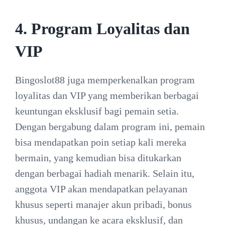
4. Program Loyalitas dan
VIP
Bingoslot88 juga memperkenalkan program
loyalitas dan VIP yang memberikan berbagai
keuntungan eksklusif bagi pemain setia.
Dengan bergabung dalam program ini, pemain
bisa mendapatkan poin setiap kali mereka
bermain, yang kemudian bisa ditukarkan
dengan berbagai hadiah menarik. Selain itu,
anggota VIP akan mendapatkan pelayanan
khusus seperti manajer akun pribadi, bonus
khusus, undangan ke acara eksklusif, dan