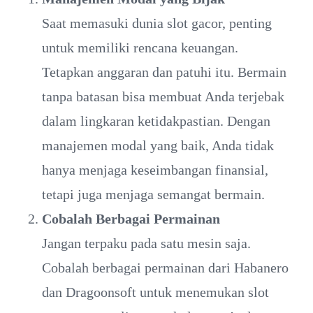
Saat memasuki dunia slot gacor, penting
untuk memiliki rencana keuangan.
Tetapkan anggaran dan patuhi itu. Bermain
tanpa batasan bisa membuat Anda terjebak
dalam lingkaran ketidakpastian. Dengan
manajemen modal yang baik, Anda tidak
hanya menjaga keseimbangan finansial,
tetapi juga menjaga semangat bermain.
Cobalah Berbagai Permainan
Jangan terpaku pada satu mesin saja.
Cobalah berbagai permainan dari Habanero
dan Dragoonsoft untuk menemukan slot