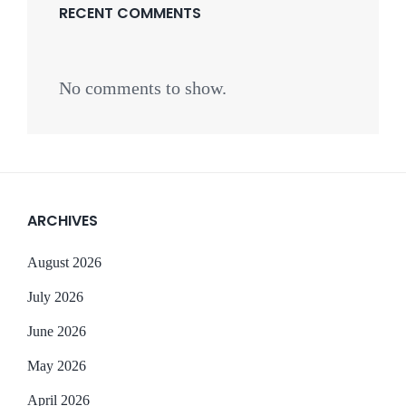
RECENT COMMENTS
No comments to show.
ARCHIVES
August 2026
July 2026
June 2026
May 2026
April 2026