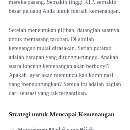
mereka pasang. Semakin tinggi RTP, semakin
besar peluang Anda untuk meraih kemenangan.
Setelah menentukan pilihan, datanglah saatnya
untuk memasang taruhan. Di sinilah
ketegangan mulai dirasakan. Setiap putaran
adalah harapan yang ditunggu-tunggu. Apakah
suara lonceng kemenangan akan berbunyi?
Apakah layar akan memunculkan kombinasi
yang menguntungkan? Semua itu adalah bagian
dari sensasi yang tak tergantikan.
Strategi untuk Mencapai Kemenangan
Manajemen Modal yang Bijak