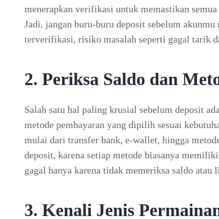
menerapkan verifikasi untuk memastikan semua 
Jadi, jangan buru-buru deposit sebelum akunmu 
terverifikasi, risiko masalah seperti gagal tarik
2. Periksa Saldo dan Me
Salah satu hal paling krusial sebelum deposit 
metode pembayaran yang dipilih sesuai kebutuh
mulai dari transfer bank, e-wallet, hingga metod
deposit, karena setiap metode biasanya memili
gagal hanya karena tidak memeriksa saldo atau li
3. Kenali Jenis Permaina