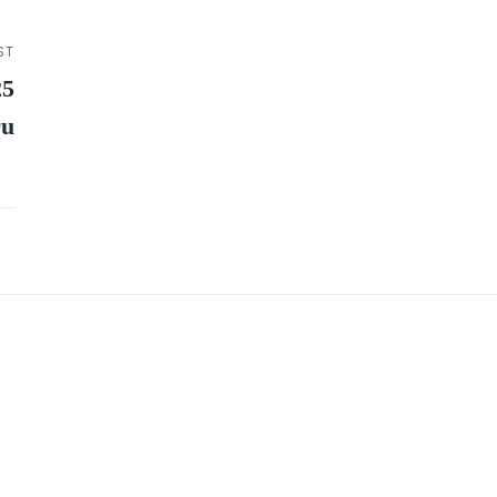
ST
25
ru