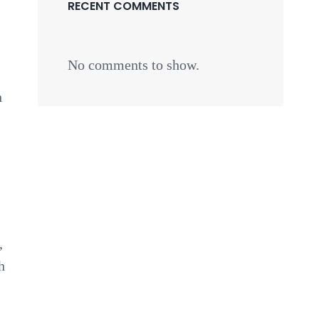
RECENT COMMENTS
No comments to show.
h
,
h