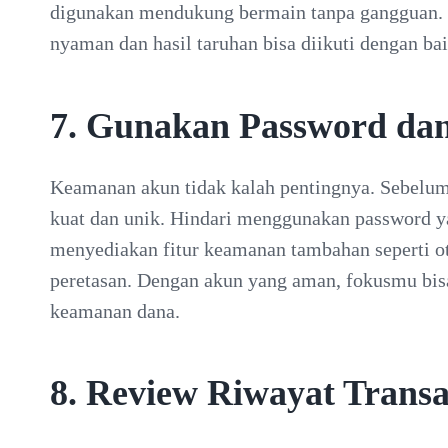
digunakan mendukung bermain tanpa gangguan. 
nyaman dan hasil taruhan bisa diikuti dengan bai
7. Gunakan Password da
Keamanan akun tidak kalah pentingnya. Sebelu
kuat dan unik. Hindari menggunakan password y
menyediakan fitur keamanan tambahan seperti ot
peretasan. Dengan akun yang aman, fokusmu bisa
keamanan dana.
8. Review Riwayat Transa