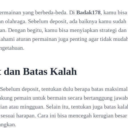
ermainan yang berbeda-beda. Di
Badak178
, kamu bisa
an olahraga. Sebelum deposit, ada baiknya kamu sudah
an. Dengan begitu, kamu bisa menyiapkan strategi dan
emahami aturan permainan juga penting agar tidak muda
engetahuan.
t dan Batas Kalah
 Sebelum deposit, tentukan dulu berapa batas maksimal
ung pemain untuk bermain secara bertanggung jawab
an atau mingguan. Selain itu, tentukan juga batas kala
 sesuai harapan. Cara ini bisa mencegah kerugian besar
angkan.