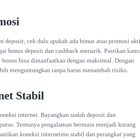
mosi
 deposit, cek dulu apakah ada bonus atau promosi akt
ai bonus deposit dan cashback menarik. Pastikan kam
r bonus bisa dimanfaatkan dengan maksimal. Dengan
ebih menguntungkan tanpa harus menambah risiko.
net Stabil
oneksi internet. Bayangkan sudah deposit dan
terputus. Tentunya pengalaman bermain menjadi kurang
pastikan koneksi internetmu stabil dan perangkat yang