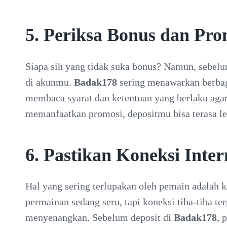
5. Periksa Bonus dan Pro
Siapa sih yang tidak suka bonus? Namun, sebelum
di akunmu.
Badak178
sering menawarkan berbag
membaca syarat dan ketentuan yang berlaku aga
memanfaatkan promosi, depositmu bisa terasa l
6. Pastikan Koneksi Inter
Hal yang sering terlupakan oleh pemain adalah k
permainan sedang seru, tapi koneksi tiba-tiba 
menyenangkan. Sebelum deposit di
Badak178
, 