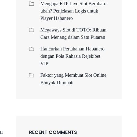
Mengapa RTP Live Slot Berubah-
ubah? Penjelasan Logis untuk
Player Habanero
Megaways Slot di TOTO: Ribuan
Cara Menang dalam Satu Putaran
Hancurkan Pertahanan Habanero
dengan Pola Rahasia Rejekibet
VIP
Faktor yang Membuat Slot Online
Banyak Diminati
ni
RECENT COMMENTS