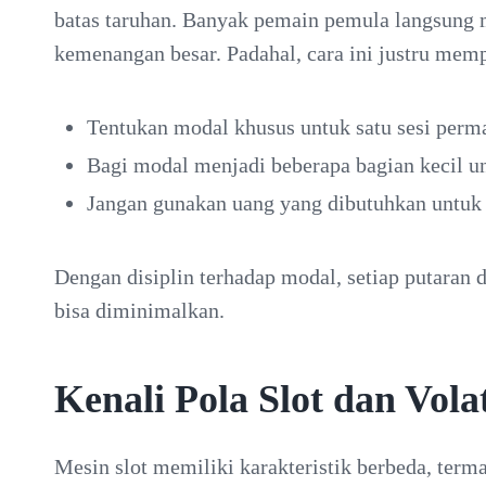
batas taruhan. Banyak pemain pemula langsung 
kemenangan besar. Padahal, cara ini justru mempe
Tentukan modal khusus untuk satu sesi perm
Bagi modal menjadi beberapa bagian kecil un
Jangan gunakan uang yang dibutuhkan untuk 
Dengan disiplin terhadap modal, setiap putaran 
bisa diminimalkan.
Kenali Pola Slot dan Volat
Mesin slot memiliki karakteristik berbeda, ter