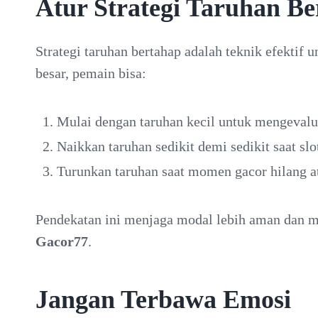
Atur Strategi Taruhan B
Strategi taruhan bertahap adalah teknik efektif 
besar, pemain bisa:
Mulai dengan taruhan kecil untuk mengevalu
Naikkan taruhan sedikit demi sedikit saat s
Turunkan taruhan saat momen gacor hilang 
Pendekatan ini menjaga modal lebih aman dan m
Gacor77
.
Jangan Terbawa Emosi