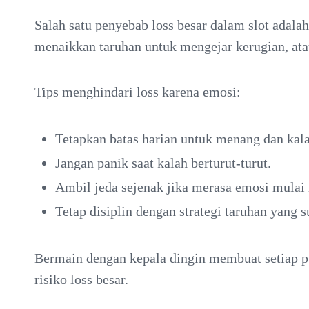
Salah satu penyebab loss besar dalam slot adalah
menaikkan taruhan untuk mengejar kerugian, atau
Tips menghindari loss karena emosi:
Tetapkan batas harian untuk menang dan kala
Jangan panik saat kalah berturut-turut.
Ambil jeda sejenak jika merasa emosi mulai
Tetap disiplin dengan strategi taruhan yang s
Bermain dengan kepala dingin membuat setiap p
risiko loss besar.