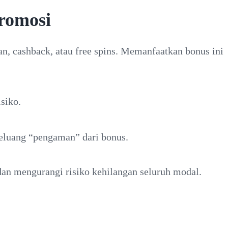
romosi
, cashback, atau free spins. Memanfaatkan bonus ini
siko.
peluang “pengaman” dari bonus.
an mengurangi risiko kehilangan seluruh modal.