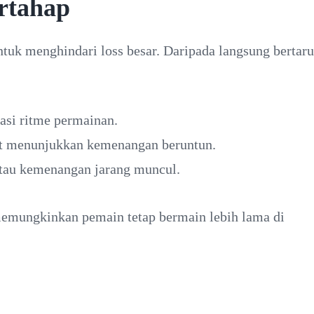
ertahap
untuk menghindari loss besar. Daripada langsung bertar
asi ritme permainan.
lot menunjukkan kemenangan beruntun.
atau kemenangan jarang muncul.
emungkinkan pemain tetap bermain lebih lama di