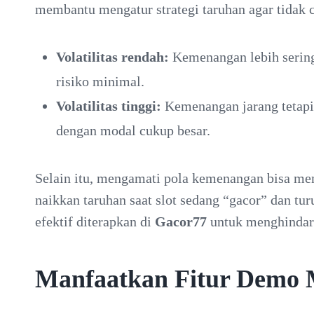
membantu mengatur strategi taruhan agar tidak 
Volatilitas rendah:
Kemenangan lebih sering
risiko minimal.
Volatilitas tinggi:
Kemenangan jarang tetapi
dengan modal cukup besar.
Selain itu, mengamati pola kemenangan bisa m
naikkan taruhan saat slot sedang “gacor” dan tu
efektif diterapkan di
Gacor77
untuk menghindari
Manfaatkan Fitur Demo