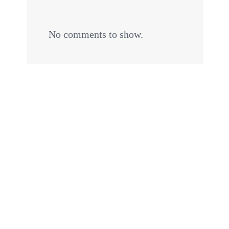
No comments to show.