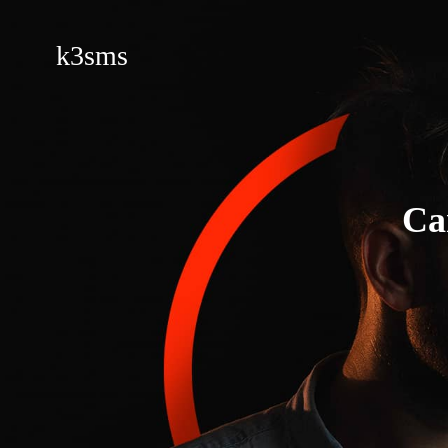
k3sms
Ca