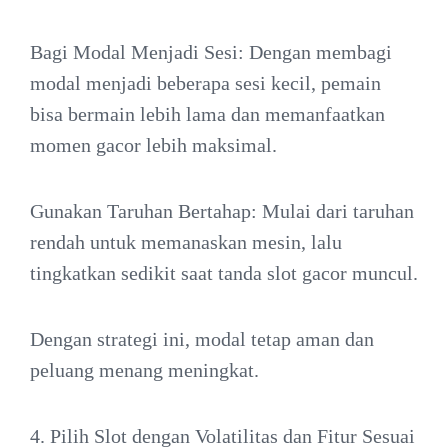
Bagi Modal Menjadi Sesi: Dengan membagi
modal menjadi beberapa sesi kecil, pemain
bisa bermain lebih lama dan memanfaatkan
momen gacor lebih maksimal.
Gunakan Taruhan Bertahap: Mulai dari taruhan
rendah untuk memanaskan mesin, lalu
tingkatkan sedikit saat tanda slot gacor muncul.
Dengan strategi ini, modal tetap aman dan
peluang menang meningkat.
4. Pilih Slot dengan Volatilitas dan Fitur Sesuai