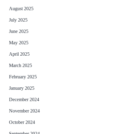
August 2025
July 2025
June 2025
May 2025
April 2025
March 2025
February 2025
January 2025
December 2024
November 2024
October 2024
September 2024