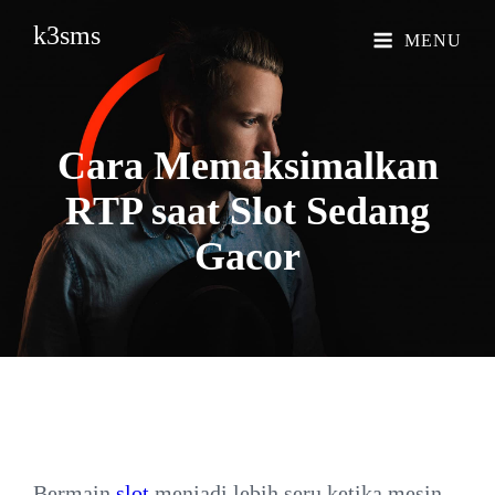
k3sms
MENU
Cara Memaksimalkan
RTP saat Slot Sedang
Gacor
Bermain
slot
menjadi lebih seru ketika mesin