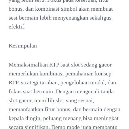
bonus, dan kombinasi simbol akan membuat
sesi bermain lebih menyenangkan sekaligus
efektif.
Kesimpulan
Memaksimalkan RTP saat slot sedang gacor
memerlukan kombinasi pemahaman konsep
RTP, strategi taruhan, pengelolaan modal, dan
fokus saat bermain. Dengan mengenali tanda
slot gacor, memilih slot yang sesuai,
memanfaatkan fitur bonus, dan bermain dengan
kepala dingin, peluang menang bisa meningkat
secara signifikan. Demo mode juga membantu