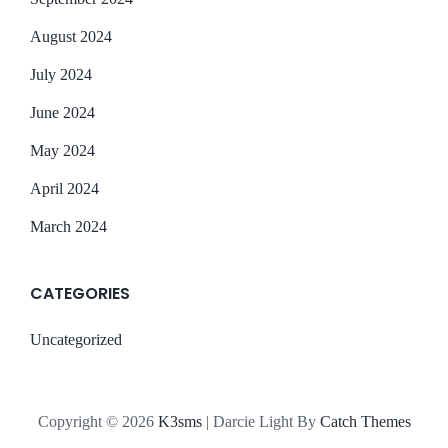
August 2024
July 2024
June 2024
May 2024
April 2024
March 2024
CATEGORIES
Uncategorized
Copyright © 2026
K3sms
|
Darcie Light By
Catch Themes