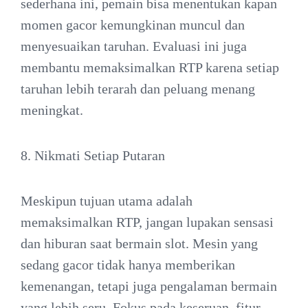
sederhana ini, pemain bisa menentukan kapan
momen gacor kemungkinan muncul dan
menyesuaikan taruhan. Evaluasi ini juga
membantu memaksimalkan RTP karena setiap
taruhan lebih terarah dan peluang menang
meningkat.
8. Nikmati Setiap Putaran
Meskipun tujuan utama adalah
memaksimalkan RTP, jangan lupakan sensasi
dan hiburan saat bermain slot. Mesin yang
sedang gacor tidak hanya memberikan
kemenangan, tetapi juga pengalaman bermain
yang lebih seru. Fokus pada keseruan, fitur