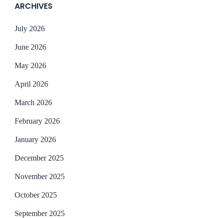
ARCHIVES
July 2026
June 2026
May 2026
April 2026
March 2026
February 2026
January 2026
December 2025
November 2025
October 2025
September 2025