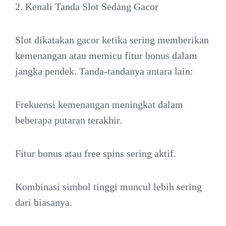
2. Kenali Tanda Slot Sedang Gacor
Slot dikatakan gacor ketika sering memberikan
kemenangan atau memicu fitur bonus dalam
jangka pendek. Tanda-tandanya antara lain:
Frekuensi kemenangan meningkat dalam
beberapa putaran terakhir.
Fitur bonus atau free spins sering aktif.
Kombinasi simbol tinggi muncul lebih sering
dari biasanya.