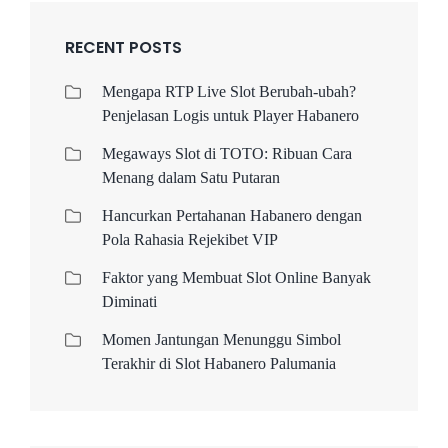
RECENT POSTS
Mengapa RTP Live Slot Berubah-ubah?
Penjelasan Logis untuk Player Habanero
Megaways Slot di TOTO: Ribuan Cara
Menang dalam Satu Putaran
Hancurkan Pertahanan Habanero dengan
Pola Rahasia Rejekibet VIP
Faktor yang Membuat Slot Online Banyak
Diminati
Momen Jantungan Menunggu Simbol
Terakhir di Slot Habanero Palumania