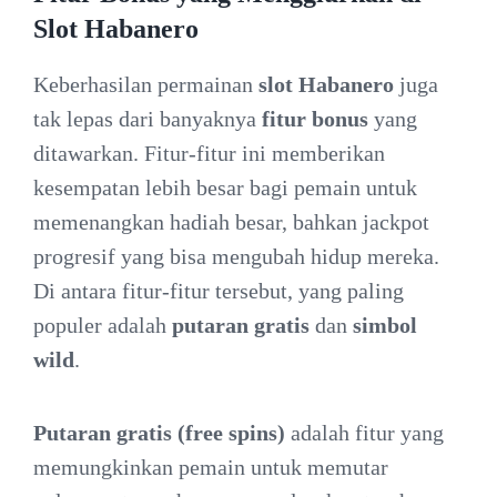
Slot Habanero
Keberhasilan permainan
slot Habanero
juga
tak lepas dari banyaknya
fitur bonus
yang
ditawarkan. Fitur-fitur ini memberikan
kesempatan lebih besar bagi pemain untuk
memenangkan hadiah besar, bahkan jackpot
progresif yang bisa mengubah hidup mereka.
Di antara fitur-fitur tersebut, yang paling
populer adalah
putaran gratis
dan
simbol
wild
.
Putaran gratis (free spins)
adalah fitur yang
memungkinkan pemain untuk memutar