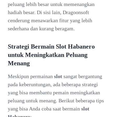
peluang lebih besar untuk memenangkan
hadiah besar. Di sisi lain, Dragoonsoft
cenderung menawarkan fitur yang lebih
sederhana dan kurang beragam.
Strategi Bermain Slot Habanero
untuk Meningkatkan Peluang
Menang
Meskipun permainan
slot
sangat bergantung
pada keberuntungan, ada beberapa strategi
yang bisa membantu pemain meningkatkan
peluang untuk menang. Berikut beberapa tips
yang bisa Anda coba saat bermain
slot
Habanero
: