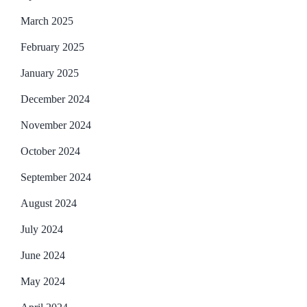
March 2025
February 2025
January 2025
December 2024
November 2024
October 2024
September 2024
August 2024
July 2024
June 2024
May 2024