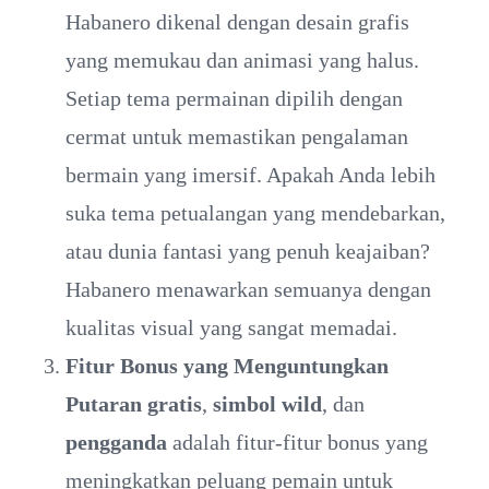
Habanero dikenal dengan desain grafis
yang memukau dan animasi yang halus.
Setiap tema permainan dipilih dengan
cermat untuk memastikan pengalaman
bermain yang imersif. Apakah Anda lebih
suka tema petualangan yang mendebarkan,
atau dunia fantasi yang penuh keajaiban?
Habanero menawarkan semuanya dengan
kualitas visual yang sangat memadai.
Fitur Bonus yang Menguntungkan
Putaran gratis
,
simbol wild
, dan
pengganda
adalah fitur-fitur bonus yang
meningkatkan peluang pemain untuk